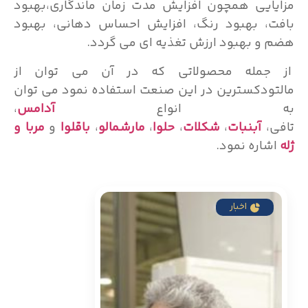
مزایایی همچون افزایش مدت زمان ماندگاری،بهبود
بافت، بهبود رنگ، افزایش احساس دهانی، بهبود
هضم و بهبود ارزش تغذیه ای می گردد.
از جمله محصولاتی که در آن می توان از
مالتودکسترین در این صنعت استفاده نمود می توان
به انواع
آدامس
،
تافی،
آبنبات
،
شکلات
،
حلوا
،
مارشمالو
،
باقلوا
و
مربا
و
ژله
اشاره نمود.
اخبار