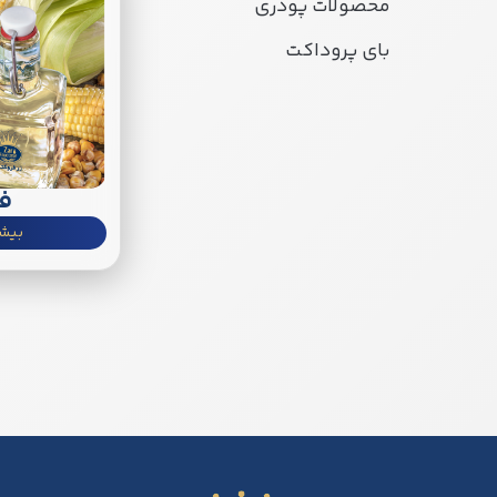
محصولات پودری
بای پروداکت
فر
بیشت