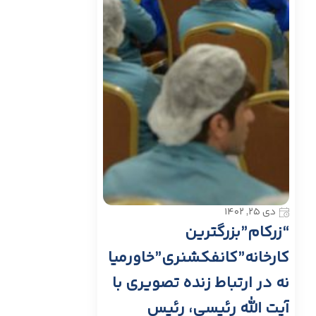
دی ۲۵, ۱۴۰۲
“زرکام”بزرگترین
کارخانه”کانفکشنری”خاورمیا
نه در ارتباط زنده تصویری با
آیت الله رئیسی، رئیس