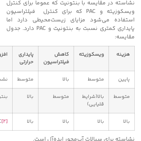
ته در مقایسه با بنتونیت که عموما برای کنترل
ویسکوزیته و PAC که برای کنترل فیلتراسیون
اده می‌‌‌شود مزایای زیست‌محیطی دارد اما
پایداری کمتری نسبت به بنتونیت و PAC دارد. جدول
سه:
ینه
ویسکوزیته
کاهش
پایداری
افزودنی
فیلتراسیون
حرارتی
یین
متوسط
بالا
متوسط
نشساته
وسط
بالا(شرایط
متوسط
بالا
بنتونیت
قلیایی)
ا
بالا
بالا
بالا
[2]
PAC
ته برای سیالات آب‌محور ایده‌آل است.