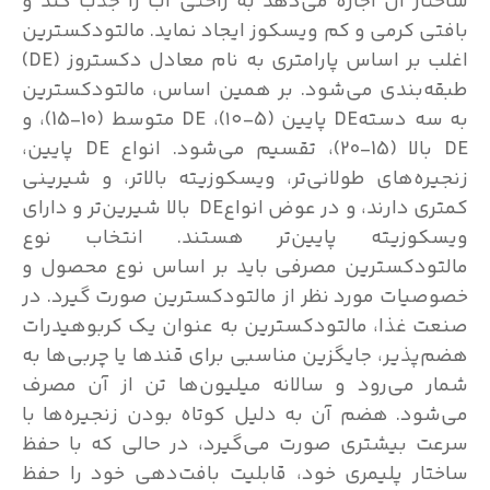
ساختار آن اجازه می‌دهد به راحتی آب را جذب کند و
بافتی کرمی و کم ویسکوز ایجاد نماید. مالتودکسترین
اغلب بر اساس پارامتری به نام معادل دکستروز (DE)
طبقه‌بندی می‌شود. بر همین اساس، مالتودکسترین
به سه دستهDE پایین (5-۱۰)، DE متوسط (10-15)، و
DE بالا (15-20)، تقسیم می‌شود. انواع DE پایین،
زنجیره‌های طولانی‌تر، ویسکوزیته بالاتر، و شیرینی
کمتری دارند، و در عوض انواعDE بالا شیرین‌تر و دارای
ویسکوزیته پایین‌تر هستند. انتخاب نوع
مالتودکسترین مصرفی باید بر اساس نوع محصول و
خصوصیات مورد نظر از مالتودکسترین صورت گیرد. در
صنعت غذا، مالتودکسترین به عنوان یک کربوهیدرات
هضم‌پذیر، جایگزین مناسبی برای قندها یا چربی‌ها به
شمار می‌رود و سالانه میلیون‌ها تن از آن مصرف
می‌شود. هضم آن به دلیل کوتاه بودن زنجیره‌ها با
سرعت بیشتری صورت می‌گیرد، در حالی که با حفظ
ساختار پلیمری خود، قابلیت بافت‌دهی خود را حفظ